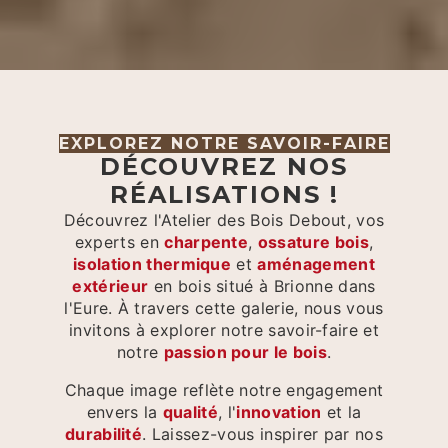
EXPLOREZ NOTRE SAVOIR-FAIRE
DÉCOUVREZ NOS
RÉALISATIONS !
Découvrez l'Atelier des Bois Debout, vos
experts en
charpente
,
ossature bois
,
isolation thermique
et
aménagement
extérieur
en bois situé à Brionne dans
l'Eure. À travers cette galerie, nous vous
invitons à explorer notre savoir-faire et
notre
passion pour le bois
.
Chaque image reflète notre engagement
envers la
qualité
, l'
innovation
et la
durabilité
. Laissez-vous inspirer par nos